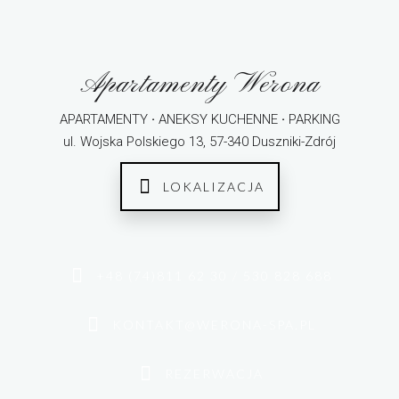
Apartamenty Werona
APARTAMENTY
·
ANEKSY KUCHENNE
·
PARKING
ul. Wojska Polskiego 13, 57-340 Duszniki-Zdrój
LOKALIZACJA
+48 (74)811 62 30 / 530 828 688
KONTAKT@WERONA-SPA.PL
REZERWACJA