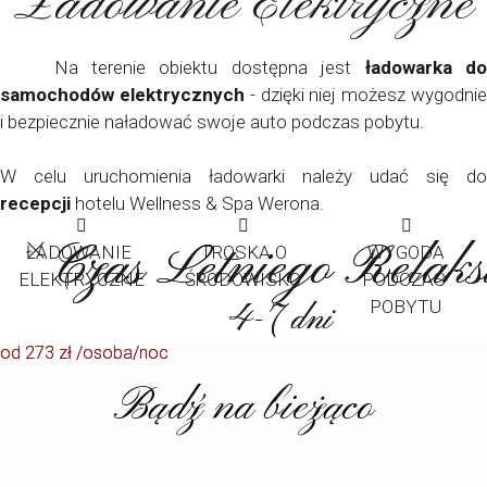
Ładowanie Elektryczne
Na terenie obiektu dostępna jest
ładowarka d
samochodów elektrycznych
- dzięki niej możesz wygodni
i bezpiecznie naładować swoje auto podczas pobytu.
W celu uruchomienia ładowarki należy udać się do
recepcji
hotelu Wellness & Spa Werona.
Czas Letniego Relaks
Czas Letniego Relaks
ŁADOWANIE
TROSKA O
WYGODA
ELEKTRYCZNE
ŚRODOWISKO
PODCZAS
POBYTU
4-7 dni
4-7 dni
od 273 zł /osoba/noc
od 273 zł /osoba/noc
Bądź na bieżąco