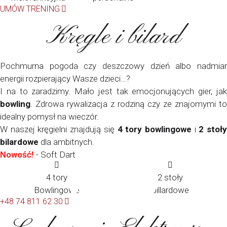
UMÓW TRENING
Kręgle i bilard
Pochmurna pogoda czy deszczowy dzień albo nadmiar
energii rozpierający Wasze dzieci…?
I na to zaradzimy. Mało jest tak emocjonujących gier, jak
bowling
. Zdrowa rywalizacja z rodziną czy ze znajomymi to
idealny pomysł na wieczór.
W naszej kręgielni znajdują się
4 tory bowlingowe
i
2 stoł
bilardowe
dla ambitnych.
Nowość!
- Soft Dart
4 tory
2 stoły
Bowlingowe
billardowe
+48 74 811 62 30