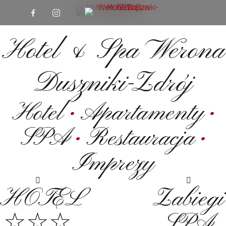
Hotel & Spa Werona
Duszniki-Zdrój
Hotel
•
Apartamenty
•
SPA
•
Restauracja
•
Imprezy
HOTEL
Zabiegi
☆☆☆
SPA