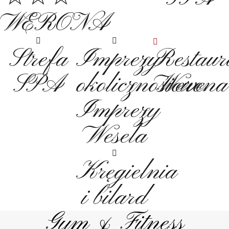
WERONA
Strefa
Imprezy
Restaur
SPA
okolicznośiowe
Werona
Imprezy
Wesela
Kręgielnia
i bilard
Gym & Fitness