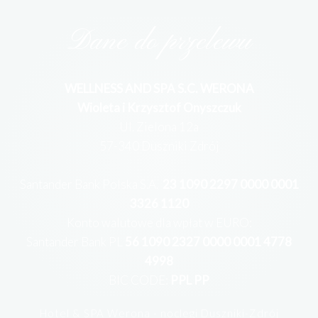
Dane do przelewu
WELLNESS AND SPA S.C. WERONA
Wioleta i Krzysztof Onyszczuk
Ul. Zielona 12a
57-340 Duszniki Zdrój
Santander Bank Polska S.A.
23 1090 2297 0000 0001
3326 1120
Konto walutowe dla wpłat w EURO:
Santander Bank PL
56 1090 2327 0000 0001 4778
4998
BIC CODE:
PPL PP
Hotel & SPA Werona - noclegi Duszniki-Zdrój